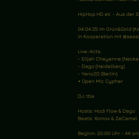
HipHop HD eV. - Aus der 
04.04.25 im Grün&Gold (Kar
in Kooperation mit @sess
Live-Acts:
- Elijah Cheyenne (Necka
- Dago (Heidelberg)
- Yano2D (Berlin)
+ Open Mic Cypher
DJ: tba
Hosts: Hodi Flow & Dago
Beats: Xomox & ZeCamel
Beginn: 20:00 Uhr - AK on