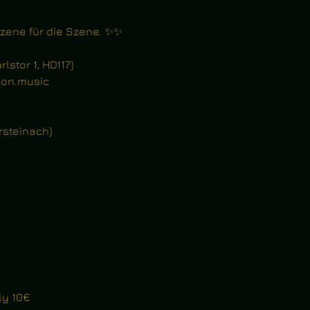
Szene für die Szene. ✨✨
lstor 1, HD117)
ion.music
rsteinach)
ly 10€