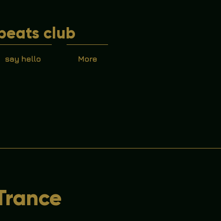
beats club
say hello
More
Trance