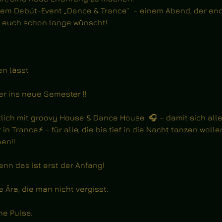
m Debüt-Event „Dance & Trance“  – einem Abend, der end
hr euch schon lange wünscht!
en lässt
er ins neue Semester !!
ich mit groovy House & Dance House  🎧 – damit sich al
n Trance⚡ – für alle, die bis tief in die Nacht tanzen wolle
hen!!
nn das ist erst der Anfang! 
e Ära, die man nicht vergisst.
he Pulse.