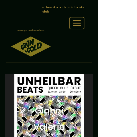
urban & electronic beats
club
cause you need some boom