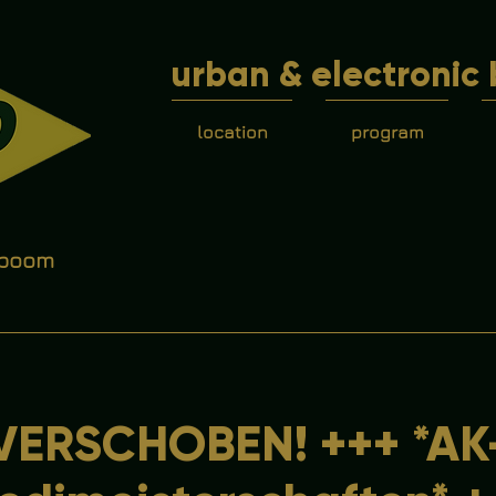
urban & electronic 
location
program
 boom
VERSCHOBEN! +++ *AK