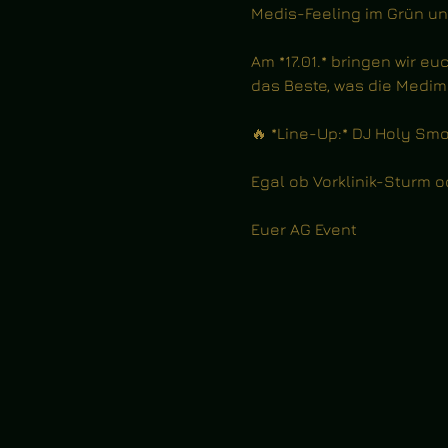
Medis-Feeling im Grün und
Am *17.01.* bringen wir eu
das Beste, was die Medim
🔥 *Line-Up:* DJ Holy Smo
Egal ob Vorklinik-Sturm od
Euer AG Event