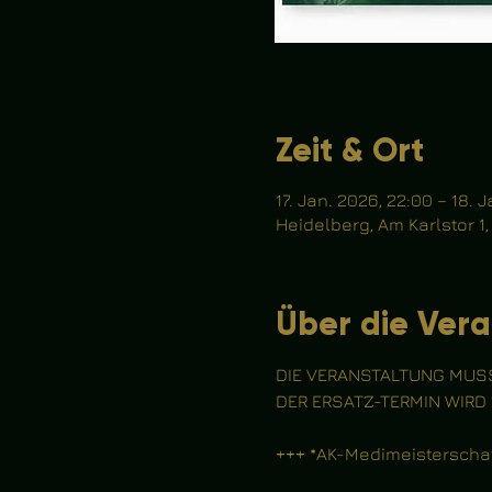
Zeit & Ort
17. Jan. 2026, 22:00 – 18. 
Heidelberg, Am Karlstor 1
Über die Vera
DIE VERANSTALTUNG MUSS
DER ERSATZ-TERMIN WIRD
+++ *AK-Medimeisterschaf