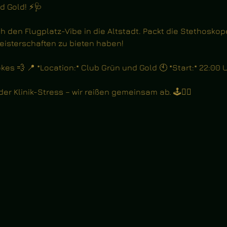
 Gold! ⚡️🩺
ch den Flugplatz-Vibe in die Altstadt. Packt die Stethoskop
eisterschaften zu bieten haben!
kes 💨 📍 *Location:* Club Grün und Gold 🕙 *Start:* 22:00 
er Klinik-Stress – wir reißen gemeinsam ab. 🕹️❤️‍🔥