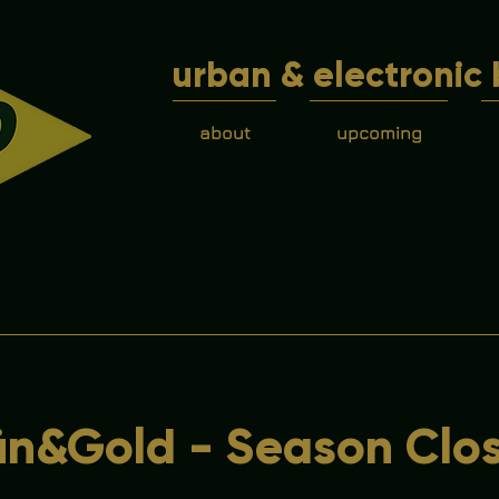
urban & electronic 
about
upcoming
n&Gold - Season Clo