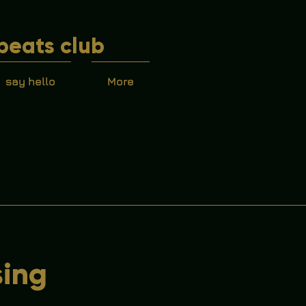
beats club
say hello
More
sing