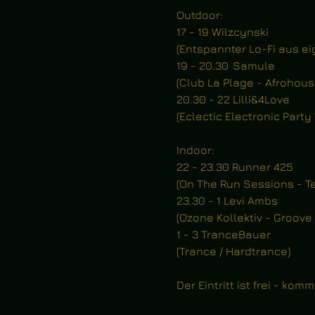
Outdoor:
17 - 19 Wilzcynski 
(Entspannter Lo-Fi aus ei
19 - 20.30	Samule 
(Club La Plage - Afrohou
20.30 - 22	Lilli&4Love 
(Eclectic Electronic Party 
Indoor:
22 - 23.30 Runner 425
(On The Run Sessions - T
23.30 - 1 Levi Ambs
(Ozone Kollektiv - Groove
1 - 3 TranceBauer 
(Trance / Hardtrance)
Der Eintritt ist frei - komm