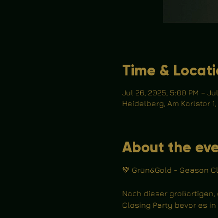
Time & Locat
Jul 26, 2025, 5:00 PM – Jul
Heidelberg, Am Karlstor 1
About the ev
💚 Grün&Gold - Season Cl
Nach dieser großartigen,
Closing Party bevor es i