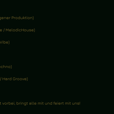
gener Produktion)
se / MelodicHouse)
Vibe)
echno)
 / Hard Groove)
t vorbei, bringt alle mit und feiert mit uns!