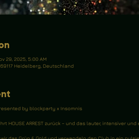
ion
ov 29, 2025, 5:00 AM
, 69117 Heidelberg, Deutschland
ent
resented by blockparty x Insomnis
rt HOUSE ARREST zurück – und das lauter, intensiver und
r das Grün & Gold und verwandeln den Club in ein pulsi