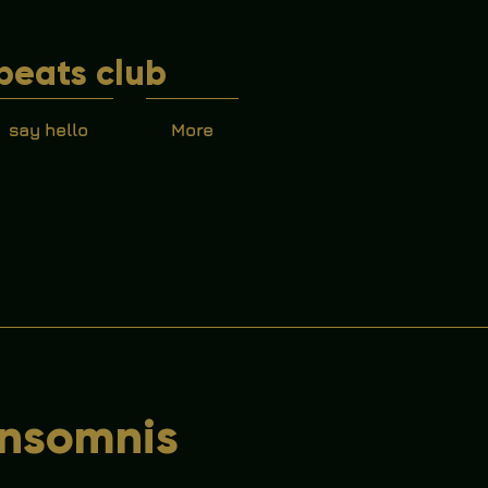
beats club
say hello
More
insomnis