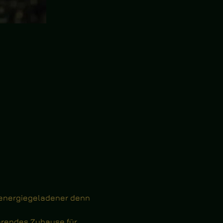
 energiegeladener denn 
erendes Zuhause für 