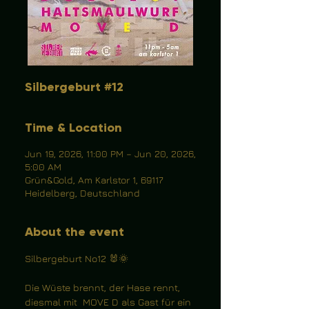
Silbergeburt #12
Time & Location
Jun 19, 2026, 11:00 PM – Jun 20, 2026,
5:00 AM
Grün&Gold, Am Karlstor 1, 69117
Heidelberg, Deutschland
About the event
Silbergeburt No12 🐰🌞
Die Wüste brennt, der Hase rennt, 
diesmal mit  MOVE D als Gast für ein 