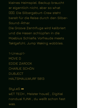
kleines Heimspiel. Backup braucht 
er eigentlich nicht, aber so what 
🏌️‍♂️✨. Die Silbergeburt-Crew steht 
bereit für die Reise durch den Silber-
Sound-Äther. 
Die Groove Zentrifuge wird kalibriert 
und die Hasen schlüpfen in die 
Moebius Schleife. Vorfreude meets 
Taktgefühl. Jump Waking wobbles.
✨Lineup✨
MOVE D
EDDIE ZAROOK
CHARLIE SCHÖN
DUBJECT
HALTSMAULWURF 5813
StyLeS ➡️
wET TECH , Meister housE , Digitial 
nondual fUNK , du weißt schon fast 
was.